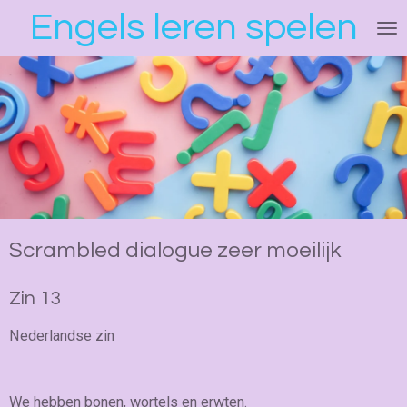
Engels leren spelen
Ga
direct
naar
de
hoofdinhoud
Scrambled dialogue zeer moeilijk
Zin 13
Nederlandse zin
We hebben bonen, wortels en erwten.