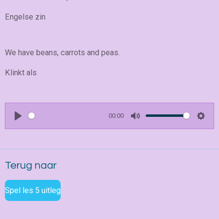
Engelse zin
We have beans, carrots and peas.
Klinkt als
00:00
P
M
S
l
u
e
a
t
t
Terug naar
y
e
t
i
Spel les 5 uitleg
n
g