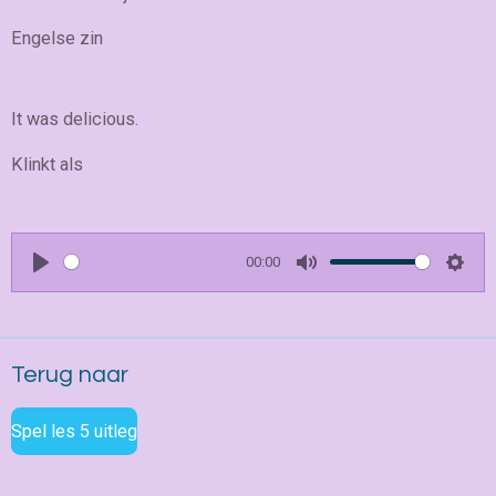
Engelse zin
It was delicious.
Klinkt als
00:00
P
M
S
l
u
e
a
t
t
Terug naar
y
e
t
i
Spel les 5 uitleg
n
g