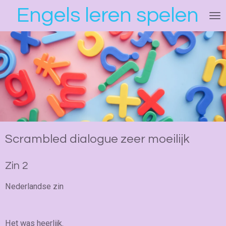
Engels leren spelen
Ga
direct
naar
de
hoofdinhoud
Scrambled dialogue zeer moeilijk
Zin 2
Nederlandse zin
Het was heerlijk.