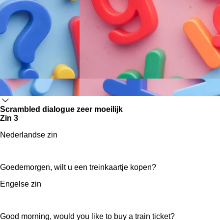
Scrambled dialogue zeer moeilijk
Zin 3
Nederlandse zin
Goedemorgen, wilt u een treinkaartje kopen?
Engelse zin
Good morning, would you like to buy a train ticket?