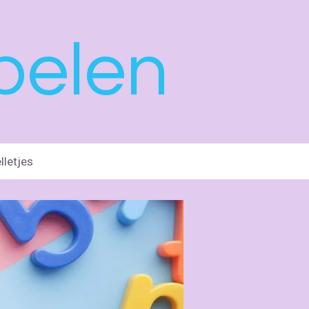
pelen
lletjes