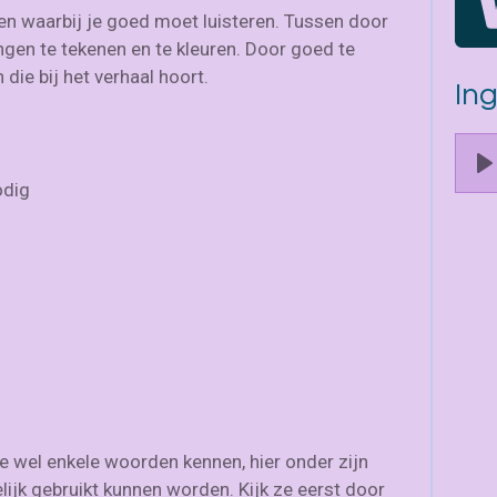
llen waarbij je goed moet luisteren. Tussen door
ngen te tekenen en te kleuren. Door goed te
 die bij het verhaal hoort.
In
P
odig
l
a
y
e wel enkele woorden kennen, hier onder zijn
ijk gebruikt kunnen worden. Kijk ze eerst door