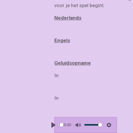
voor je het spel begint.
Nederlands
Engels
Geluidsopname
In
In
00:00
P
M
S